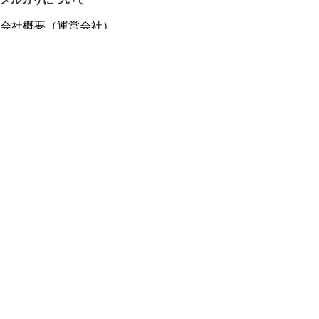
メルカリについて
会社概要（運営会社）
採用情報
プレスリリース
公式ブログ
プレスキット
メルカリUS
メルカリShops
m department（エムデパ）
ヘルプ
ヘルプセンター（ガイド・お問い合わせ）
メルカリShopsでショップを開設する
メルカリShops ショップ管理画面にログイン
メルカリShops出店者向けガイド
お問い合わせ一覧
フリーワードから商品をさがす
プライバシーと利用規約
メルカリ利用規約
メルカリShops利用規約
メルカリアンバサダー利用規約