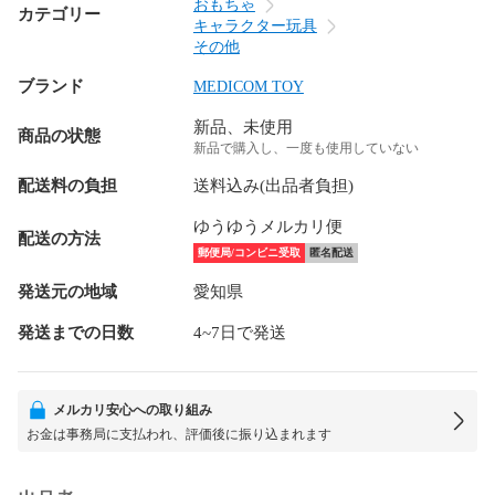
おもちゃ
カテゴリー
キャラクター玩具
その他
ブランド
MEDICOM TOY
新品、未使用
商品の状態
新品で購入し、一度も使用していない
配送料の負担
送料込み(出品者負担)
ゆうゆうメルカリ便
配送の方法
郵便局/コンビニ受取
匿名配送
発送元の地域
愛知県
発送までの日数
4~7日で発送
メルカリ安心への取り組み
お金は事務局に支払われ、評価後に振り込まれます