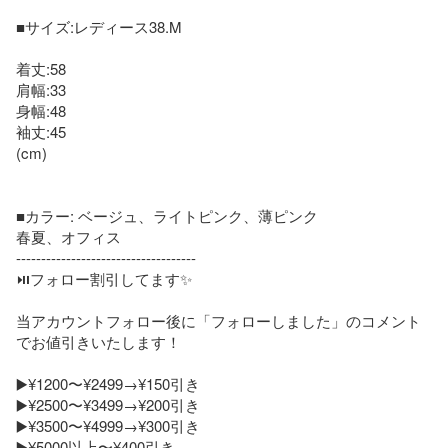
■サイズ:レディース38.M

着丈:58

肩幅:33

身幅:48

袖丈:45

(cm)

■カラー: ベージュ、ライトピンク、薄ピンク

春夏、オフィス

------------------------------------

⏯️フォロー割引してます✨

当アカウントフォロー後に「フォローしました」のコメント
でお値引きいたします！

▶️¥1200〜¥2499→¥150引き

▶️¥2500〜¥3499→¥200引き

▶️¥3500〜¥4999→¥300引き

▶️¥5000以上〜¥400引き
