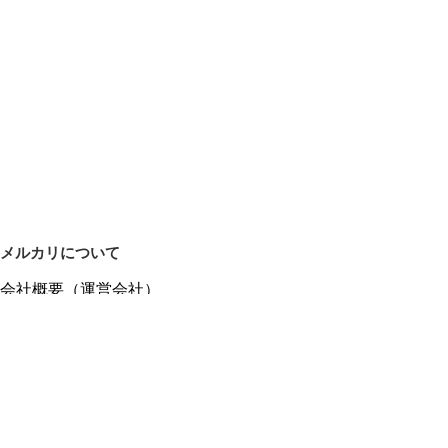
メルカリについて
会社概要（運営会社）
採用情報
プレスリリース
公式ブログ
プレスキット
メルカリUS
メルカリShops
m department（エムデパ）