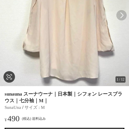
1
/
12
sunauna スーナウーナ｜日本製｜シフォン レースブラ
ウス｜七分袖｜M｜
 / 
SunaUna
サイズ
 : 
M
490
(税込) 送料込み
¥