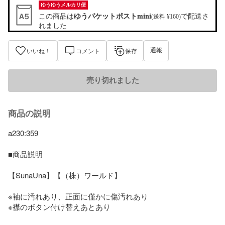
ゆうゆうメルカリ便
この商品は
ゆうパケットポストmini
で配送さ
(送料 ¥160)
れました
通報
いいね！
コメント
保存
売り切れました
商品の説明
a230:359

■商品説明

【SunaUna】【（株）ワールド】

※袖に汚れあり、正面に僅かに傷汚れあり

※襟のボタン付け替えあとあり
