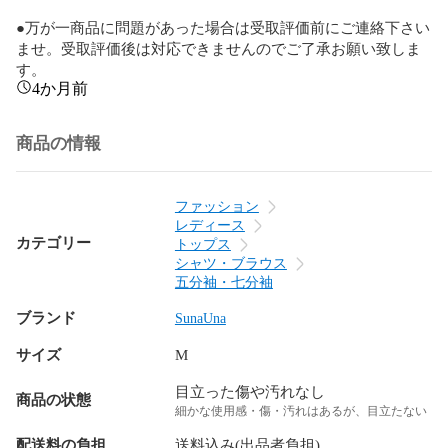
●万が一商品に問題があった場合は受取評価前にご連絡下さい
ませ。受取評価後は対応できませんのでご了承お願い致しま
す。
4か月前
商品の情報
ファッション
レディース
カテゴリー
トップス
シャツ・ブラウス
五分袖・七分袖
ブランド
SunaUna
サイズ
M
目立った傷や汚れなし
商品の状態
細かな使用感・傷・汚れはあるが、目立たない
配送料の負担
送料込み(出品者負担)