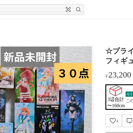
☆プラ
フィギュ
23,200
¥
らく
3辺合計

こ
〜160cm
4