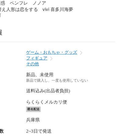
誘惑　ペンフレ　ノノア

え人形は恋をする　vivi 喜多川海夢
前
報
ゲーム・おもちゃ・グッズ
フィギュア
その他
新品、未使用
新品で購入し、一度も使用していない
送料込み(出品者負担)
らくらくメルカリ便
匿名配送
兵庫県
数
2~3日で発送