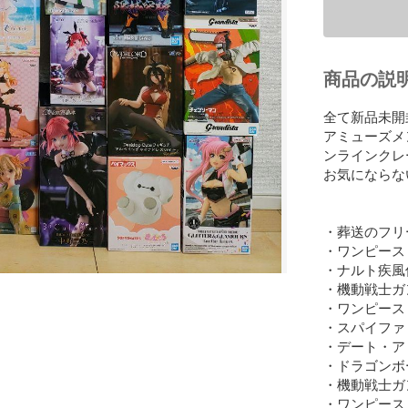
商品の説
全て新品未開
アミューズメ
ンラインクレ
お気にならな
・葬送のフリー
・ワンピース
・ナルト疾風
・機動戦士ガ
・ワンピース
・スパイファミリー　
・デート・ア・ラ
・ドラゴンボール
・機動戦士ガ
・ワンピース　K