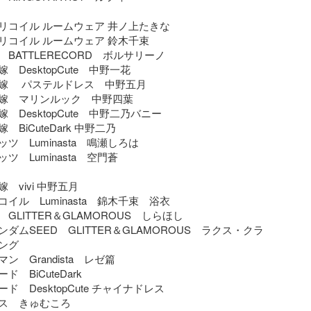
リコイル ルームウェア 井ノ上たきな

リコイル ルームウェア 鈴木千束

BATTLERECORD　ボルサリーノ

DesktopCute　中野一花

嫁　 パステルドレス　中野五月

嫁　マリンルック　中野四葉

DesktopCute　中野二乃バニー

BiCuteDark 中野二乃

ツ　Luminasta　鳴瀬しろは

　Luminasta　空門蒼

vivi 中野五月

イル　Luminasta　錦木千束　浴衣

GLITTER＆GLAMOROUS　しらほし

ダムSEED　GLITTER＆GLAMOROUS　ラクス・クラ
グ

　Grandista　レゼ篇

BiCuteDark 

　DesktopCute チャイナドレス

ス　きゅむころ
