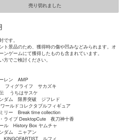
売り切れました
明
封です。

ント景品のため、獲得時の傷や凹みなどみられます。オ
ーンゲームにて獲得したものも含まれています。

い方でご検討ください。

レン　AMP

 　フィグライフ　サカズキ

伝 　うちはサスケ

ンダム　限界突破　ジフレド

 ワールドコレクタブルフィギュア

Break time collection

イブ DesktopCute　夜刀神十香

　History Box ヤムチャ

ンダム　ニャアン

INGOFARTIST　ルフィ
