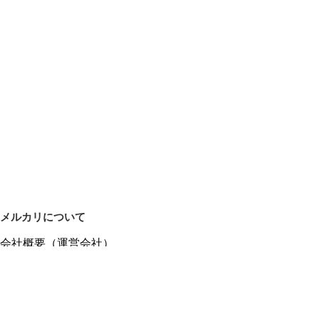
メルカリについて
会社概要（運営会社）
採用情報
プレスリリース
公式ブログ
プレスキット
メルカリUS