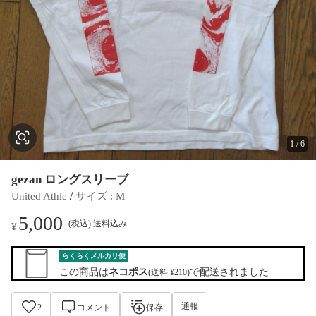
1
/
6
gezan ロングスリーブ
 / 
United Athle
サイズ
 : 
M
5,000
(税込) 送料込み
¥
らくらくメルカリ便
この商品は
ネコポス
で配送されました
(送料 ¥210)
通報
2
コメント
保存