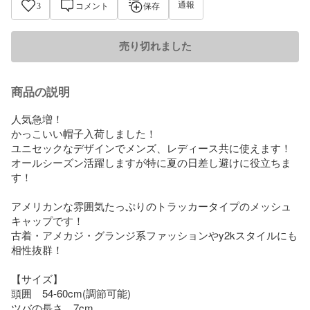
通報
3
コメント
保存
売り切れました
商品の説明
人気急増！

かっこいい帽子入荷しました！

ユニセックなデザインでメンズ、レディース共に使えます！

オールシーズン活躍しますが特に夏の日差し避けに役立ちま
す！

アメリカンな雰囲気たっぷりのトラッカータイプのメッシュ
キャップです！

古着・アメカジ・グランジ系ファッションやy2kスタイルにも
相性抜群！

【サイズ】

頭囲　54-60cm(調節可能)

ツバの長さ　7cm
