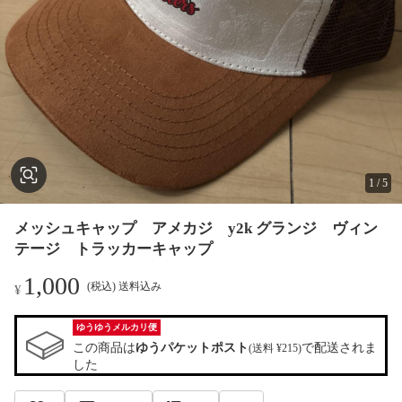
1
/
5
メッシュキャップ アメカジ y2k グランジ ヴィン
テージ トラッカーキャップ
1,000
(税込) 送料込み
¥
ゆうゆうメルカリ便
この商品は
ゆうパケットポスト
で配送されま
(送料 ¥215)
した