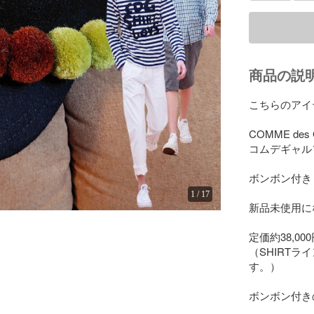
商品の説
こちらのアイ
COMME des 
コムデギャルソ
ボンボン付き
1
/
17
新品未使用に
定価約38,00
（SHIRT
す。）

ボンボン付き