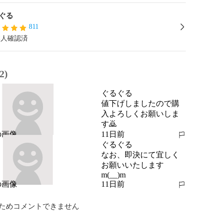
ぐる
811
本人確認済
2)
ぐるぐる
値下げしましたので購
入よろしくお願いしま
す🙇
11日前
報告する
ぐるぐる
なお、即決にて宜しく
お願いいたします
m(__)m
11日前
報告する
ためコメントできません