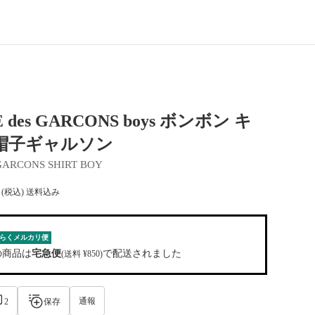
des GARCONS boys ボンボン キ
帽子ギャルソン
GARCONS SHIRT BOY
(税込) 送料込み
らくメルカリ便
の商品は
宅急便
で配送されました
(送料 ¥850)
通報
2
保存