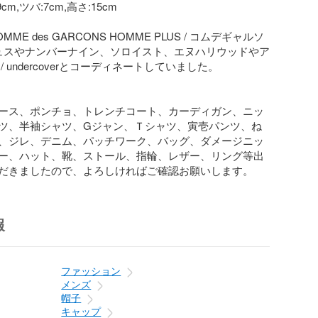
m,ツバ:7cm,高さ:15cm

ME des GARCONS HOMME PLUS / コムデギャルソ
リュスやナンバーナイン、ソロイスト、エヌハリウッドやア
 undercoverとコーディネートしていました。

ース、ポンチョ、トレンチコート、カーディガン、ニッ
ツ、半袖シャツ、Gジャン、Ｔシャツ、寅壱パンツ、ね
、ジレ、デニム、パッチワーク、バッグ、ダメージニッ
ー、ハット、靴、ストール、指輪、レザー、リング等出
だきましたので、よろしければご確認お願いします。
報
ファッション
メンズ
帽子
キャップ