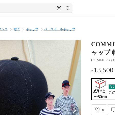
メンズ
帽子
キャップ
ベースボールキャップ
COMME 
ャップ 
COMME des 
13,500
¥
らく
3辺合計

こ
〜80cm
38