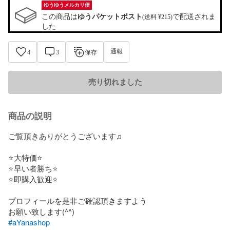
ゆうゆうメルカリ便
この商品は
ゆうパケットポスト
で配送されま
(送料 ¥215)
した
通報
4
3
保存
売り切れました
商品の説明
ご覧頂きありがとうございます♫

⭐️大特価⭐️

⭐️早い者勝ち⭐️

⭐️即購入歓迎⭐️

プロフィールを是非ご確認頂きますよう

#aYanashop