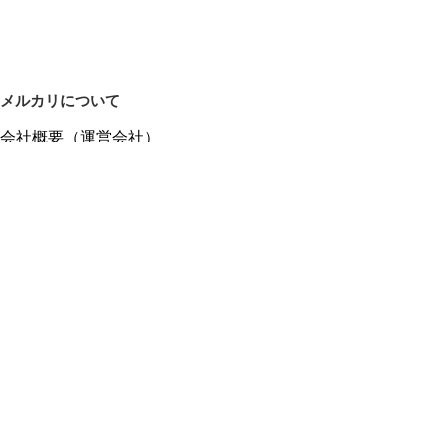
メルカリについて
会社概要（運営会社）
採用情報
プレスリリース
公式ブログ
プレスキット
メルカリUS
メルカリShops
m department（エムデパ）
ヘルプ
ヘルプセンター（ガイド・お問い合わせ）
メルカリShopsでショップを開設する
メルカリShops ショップ管理画面にログイン
メルカリShops出店者向けガイド
お問い合わせ一覧
フリーワードから商品をさがす