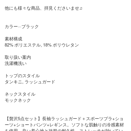
他にも様々な商品、拝見くださいませ♫

カラー···ブラック

素材構成

82% ポリエステル, 18% ポリウレタン

取り扱い案内

洗濯機洗い

トップのスタイル

タンキニ, ラッシュガード

ネックスタイル

モックネック

【贅沢5点セット】長袖ラッシュガード＋スポーツブラ+ショ
ーツ+ショートパンツ+レギンス。ソフトな肌触りの冷感素材
を使用、良い着心地と抜群の耐久性、ストレッチが効いてい