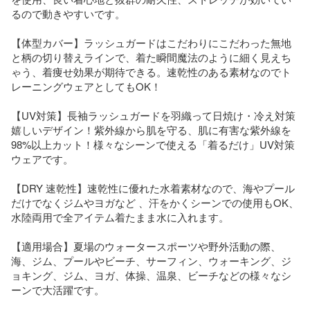
るので動きやすいです。

【体型カバー】ラッシュガードはこだわりにこだわった無地
と柄の切り替えラインで、着た瞬間魔法のように細く見えち
ゃう、着痩せ効果が期待できる。速乾性のある素材なのでト
レーニングウェアとしてもOK！

【UV対策】長袖ラッシュガードを羽織って日焼け・冷え対策
嬉しいデザイン！紫外線から肌を守る、肌に有害な紫外線を
98%以上カット！様々なシーンで使える「着るだけ」UV対策
ウェアです。

【DRY 速乾性】速乾性に優れた水着素材なので、海やプール
だけでなくジムやヨガなど 、汗をかくシーンでの使用もOK、
水陸両用で全アイテム着たまま水に入れます。

【適用場合】夏場のウォータースポーツや野外活動の際、
海、ジム、プールやビーチ、サーフィン、ウォーキング、ジ
ョキング、ジム、ヨガ、体操、温泉、ビーチなどの様々なシ
ーンで大活躍です。
