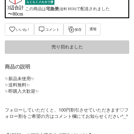
らくらくメルカリ便
3辺合計

この商品は
宅急便
で配送されました
(送料 ¥850)
〜80cm
通報
いいね！
コメント
保存
売り切れました
商品の説明
✨新品未使用✨

✨送料無料✨

✨即購入大歓迎✨

フォローしていただくと、100円割引させていただきます♡フ
ォロー割をご希望の方はコメント欄にてお知らせください^_^
