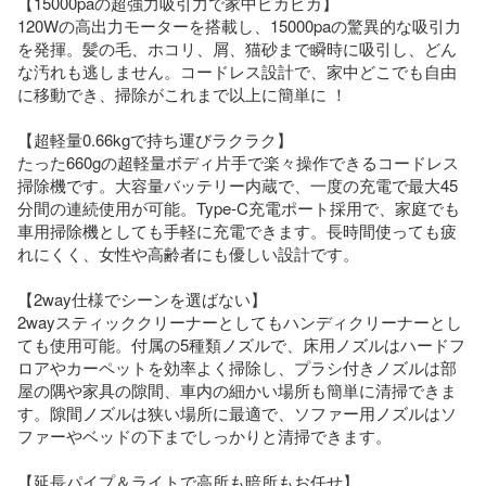
【15000paの超強力吸引力で家中ピカピカ】

120Wの高出力モーターを搭載し、15000paの驚異的な吸引力
を発揮。髪の毛、ホコリ、屑、猫砂まで瞬時に吸引し、どん
な汚れも逃しません。コードレス設計で、家中どこでも自由
に移動でき、掃除がこれまで以上に簡単に ！

【超軽量0.66kgで持ち運びラクラク】

たった660gの超軽量ボディ片手で楽々操作できるコードレス
掃除機です。大容量バッテリー内蔵で、一度の充電で最大45
分間の連続使用が可能。Type-C充電ポート採用で、家庭でも
車用掃除機としても手軽に充電できます。長時間使っても疲
れにくく、女性や高齢者にも優しい設計です。

【2way仕様でシーンを選ばない】

2wayスティッククリーナーとしてもハンディクリーナーとし
ても使用可能。付属の5種類ノズルで、床用ノズルはハードフ
ロアやカーペットを効率よく掃除し、プラシ付きノズルは部
屋の隅や家具の隙間、車内の細かい場所も簡単に清掃できま
す。隙間ノズルは狭い場所に最適で、ソファー用ノズルはソ
ファーやベッドの下までしっかりと清掃できます。  

【延長パイプ＆ライトで高所も暗所もお任せ】
