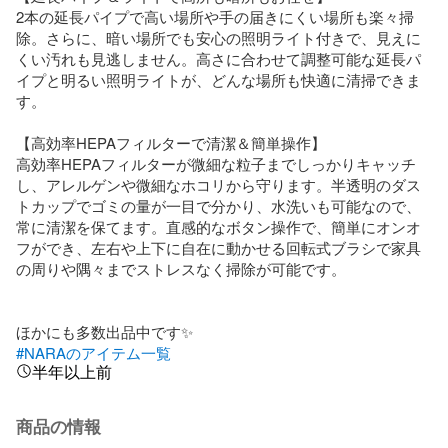
2本の延長パイプで高い場所や手の届きにくい場所も楽々掃
除。さらに、暗い場所でも安心の照明ライト付きで、見えに
くい汚れも見逃しません。高さに合わせて調整可能な延長パ
イプと明るい照明ライトが、どんな場所も快適に清掃できま
す。 

【高効率HEPAフィルターで清潔＆簡単操作】

高効率HEPAフィルターが微細な粒子までしっかりキャッチ
し、アレルゲンや微細なホコリから守ります。半透明のダス
トカップでゴミの量が一目で分かり、水洗いも可能なので、
常に清潔を保てます。直感的なボタン操作で、簡単にオンオ
フができ、左右や上下に自在に動かせる回転式ブラシで家具
の周りや隅々までストレスなく掃除が可能です。

#NARAのアイテム一覧
半年以上前
商品の情報