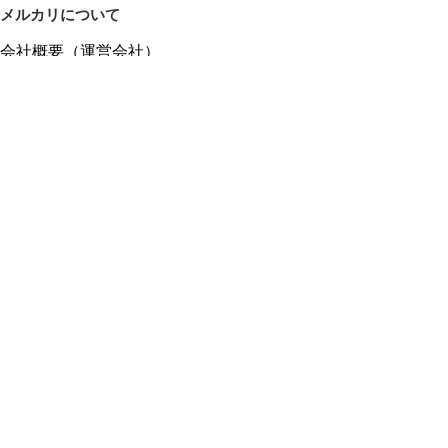
メルカリについて
会社概要（運営会社）
採用情報
プレスリリース
公式ブログ
プレスキット
メルカリUS
メルカリShops
m department（エムデパ）
ヘルプ
ヘルプセンター（ガイド・お問い合わせ）
メルカリShopsでショップを開設する
メルカリShops ショップ管理画面にログイン
メルカリShops出店者向けガイド
お問い合わせ一覧
フリーワードから商品をさがす
プライバシーと利用規約
メルカリ利用規約
メルカリShops利用規約