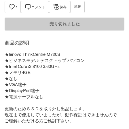
通報
2
コメント
保存
売り切れました
商品の説明
★lenovo ThinkCentre M720S

★ビジネスモデル デスクトップ パソコン

★Intel Core i3 8100 3.60GHz

★メモリ4GB

★なし

★VGA端子

★DisplayPort端子

★電源ケーブルなし

更新のためＳＳＤを取り外し出品します。

現在まで使用していましたが、動作保証はできませんので

ご理解いただける方ご検討下さい。
