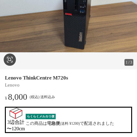
1
/
3
Lenovo ThinkCentre M720s
Lenovo
8,000
(税込) 送料込み
¥
らくらくメルカリ便
3辺合計

この商品は
宅急便
で配送されました
(送料 ¥1200)
〜120cm