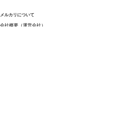
メルカリについて
会社概要（運営会社）
採用情報
プレスリリース
公式ブログ
プレスキット
メルカリUS
メルカリShops
m department（エムデパ）
ヘルプ
ヘルプセンター（ガイド・お問い合わせ）
メルカリShopsでショップを開設する
メルカリShops ショップ管理画面にログイン
メルカリShops出店者向けガイド
お問い合わせ一覧
フリーワードから商品をさがす
プライバシーと利用規約