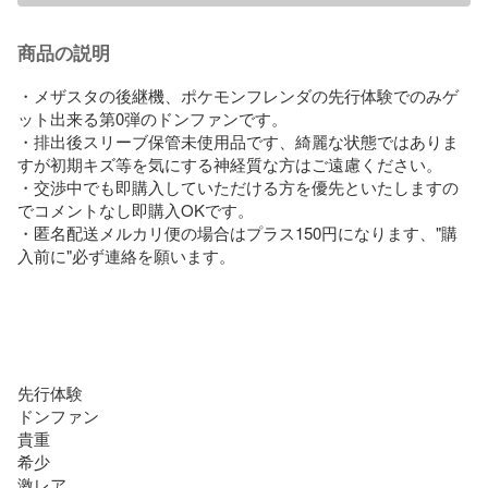
商品の説明
・メザスタの後継機、ポケモンフレンダの先行体験でのみゲ
ット出来る第0弾のドンファンです。

・排出後スリーブ保管未使用品です、綺麗な状態ではありま
すが初期キズ等を気にする神経質な方はご遠慮ください。

・交渉中でも即購入していただける方を優先といたしますの
でコメントなし即購入OKです。

・匿名配送メルカリ便の場合はプラス150円になります、"購
入前に"必ず連絡を願います。

先行体験

ドンファン

貴重

希少

激レア
