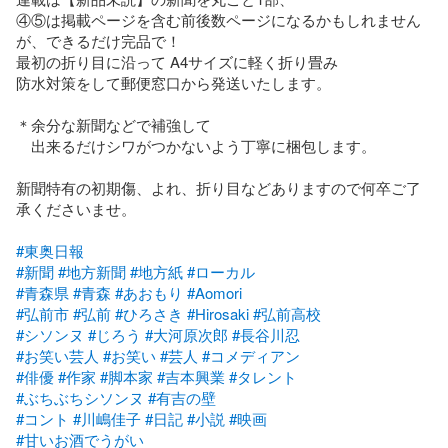
④⑤は掲載ページを含む前後数ページになるかもしれません
が、できるだけ完品で！

最初の折り目に沿って A4サイズに軽く折り畳み

防水対策をして郵便窓口から発送いたします。

＊余分な新聞などで補強して

　出来るだけシワがつかないよう丁寧に梱包します。

新聞特有の初期傷、よれ、折り目などありますので何卒ご了
承くださいませ。

#東奥日報
#新聞
#地方新聞
#地方紙
#ローカル
#青森県
#青森
#あおもり
#Aomori
#弘前市
#弘前
#ひろさき
#Hirosaki
#弘前高校
#シソンヌ
#じろう
#大河原次郎
#長谷川忍
#お笑い芸人
#お笑い
#芸人
#コメディアン
#俳優
#作家
#脚本家
#吉本興業
#タレント
#ぶちぶちシソンヌ
#有吉の壁
#コント
#川嶋佳子
#日記
#小説
#映画
#甘いお酒でうがい