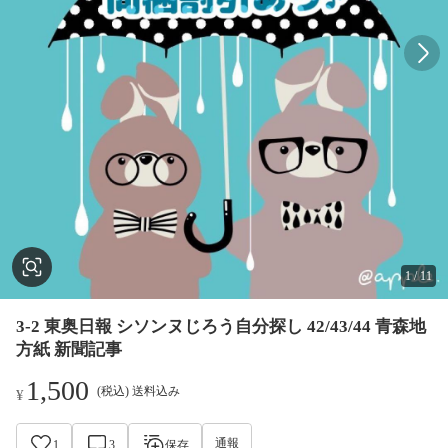
1
/
11
3-2 東奥日報 シソンヌじろう自分探し 42/43/44 青森地
方紙 新聞記事
1,500
(税込) 送料込み
¥
通報
1
3
保存