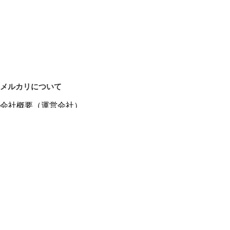
メルカリについて
会社概要（運営会社）
採用情報
プレスリリース
公式ブログ
プレスキット
メルカリUS
メルカリShops
m department（エムデパ）
ヘルプ
ヘルプセンター（ガイド・お問い合わせ）
メルカリShopsでショップを開設する