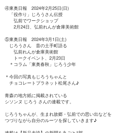
④東奥日報　2024年2月25日(日)

　「役作り」じろうさん伝授　

　　弘前でワークショップ

　　2月24日、弘前れんが倉庫美術館

⑤東奥日報　2024年3月1日(土)

　じろうさん　昔の土手町語る

　　弘前れんが倉庫美術館

　　トークイベント、2月23日

　＊コラム「東奥春秋」じろう少年

＊今回の写真もじろうちゃんと

　チョコレートプラネット松尾さん♪

青森の地方紙に掲載されている

シソンヌ じろう さんの連載です。

じろうちゃんが、生まれ故郷・弘前での思い出などを

つづりながら自分のルーツを探していきます♪

連載は【新品未読】の新聞を丸ごと1部、
