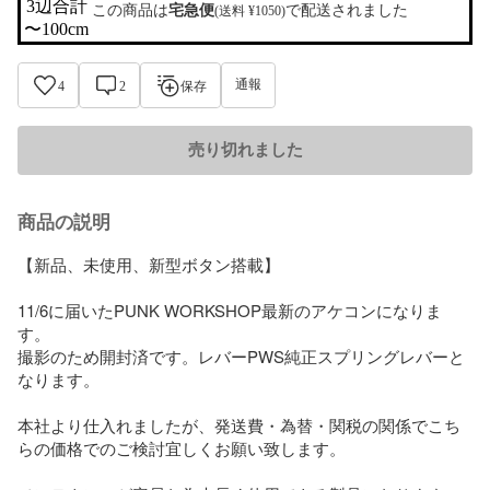
3辺合計

この商品は
宅急便
で配送されました
(送料 ¥1050)
〜100cm
通報
4
2
保存
売り切れました
商品の説明
【新品、未使用、新型ボタン搭載】

11/6に届いたPUNK WORKSHOP最新のアケコンになりま
す。

撮影のため開封済です。レバーPWS純正スプリングレバーと
なります。

本社より仕入れましたが、発送費・為替・関税の関係でこち
らの価格でのご検討宜しくお願い致します。
