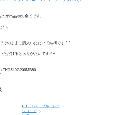
ものが出品物の全てです。

さい。

そのままご購入いただいて結構です ^ ^

ただけるとありがたいです ^ ^

TKG510G206MB80
前
報
CD・DVD・ブルーレイ
レコード