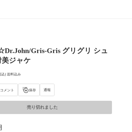
Dr.John/Gris-Gris グリグリ シュ
付美ジャケ
税込) 送料込み
通報
コメント
保存
売り切れました
明