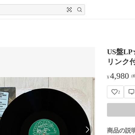
US盤LP☆
リンク
4,980
(
¥
2
商品の説