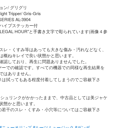
ン/ グリグリ

ght Tripper/ Gris-Gris 

RIES AL-3904

ハイプステッカー付

LLEGAL HOUR"と手書き文字で彫られています(画像４参
スレ・くすみ等はあっても大きな傷み・汚れなどなく、
は概ねキレイで良い状態かと思います。

確認しており、再生に問題ありませんでした。

ヤーでの確認です。すべての機器での同様な再生結果を
ではありません。 

リは拭ってもある程度付着してしまうのでご容赦下さ
 シュリンクがかかったままで、中古品としては美ジャケ
状態かと思います。

の若干のスレ・くすみ・小穴等についてはご容赦下さ
#ニューオリンズ
#ルーツミュージック
#ガンボ