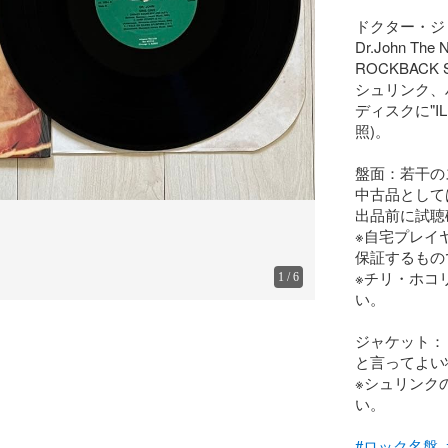
ドクター・ジョ
Dr.John The Ni
ROCKBACK SE
シュリンク、
ディスクに"I
照)。

盤面：若干の
中古品として
出品前に試聴
※自宅プレイ
保証するもの
※チリ・ホコ
1
/
6
い。

ジャケット：
と言ってよい
※シュリンク
い。

#ロック名盤