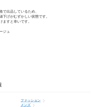
格で出品しているため、

値下げがむずかしい状態です。

けますと幸いです。

ージュ

報
ファッション
メンズ