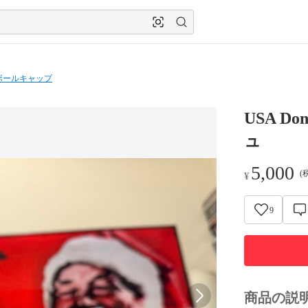
ボールキャップ
USA Do
ュ
5,000
(
¥
9
商品の説