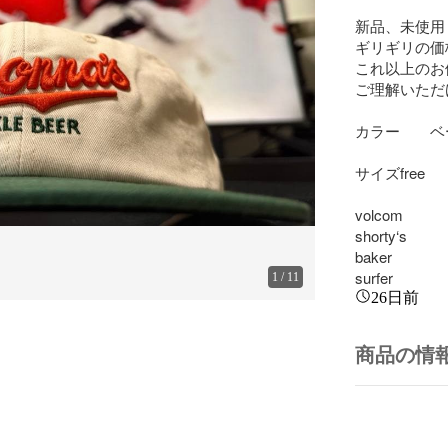
新品、未使用

ギリギリの価
これ以上のお
ご理解いただ
カラー　　ベ
サイズfree

volcom

shorty‘s

baker

surfer
1
/
11
26日前
商品の情