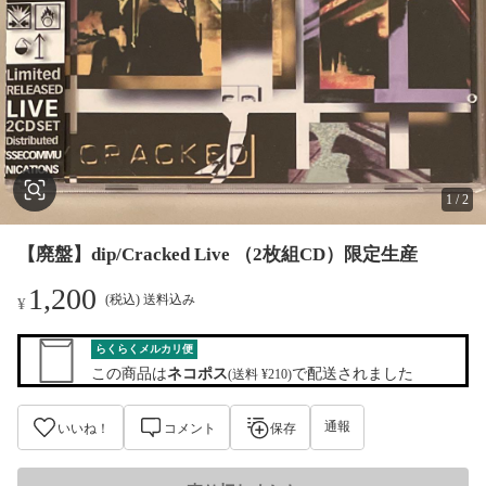
1
/
2
【廃盤】dip/Cracked Live （2枚組CD）限定生産
1,200
(税込) 送料込み
¥
らくらくメルカリ便
この商品は
ネコポス
で配送されました
(送料 ¥210)
通報
いいね！
コメント
保存