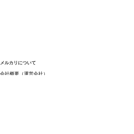
メルカリについて
会社概要（運営会社）
採用情報
プレスリリース
公式ブログ
プレスキット
メルカリUS
メルカリShops
m department（エムデパ）
ヘルプ