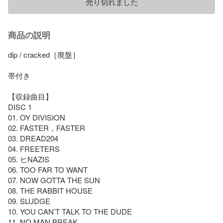
売り切れました
商品の説明
dip / cracked［廃盤］

帯付き

【収録曲目】

DISC 1

01. OY DIVISION

02. FASTER，FASTER

03. DREAD204

04. FREETERS

05. ヒNAZIS

06. TOO FAR TO WANT

07. NOW GOTTA THE SUN

08. THE RABBIT HOUSE

09. SLUDGE

10. YOU CAN’T TALK TO THE DUDE

11. NO MAN BREAK
