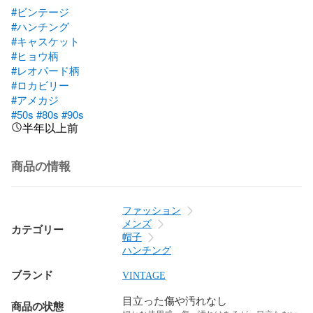
#ビンテージ
#ハンチング
#キャスケット
#ヒョウ柄
#レオパード柄
#ロカビリー
#アメカジ
#50s
#80s
#90s
半年以上前
商品の情報
ファッション
メンズ
カテゴリー
帽子
ハンチング
ブランド
VINTAGE
目立った傷や汚れなし
商品の状態