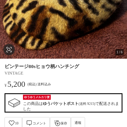
1
/
6
ビンテージ80sヒョウ柄ハンチング
VINTAGE
5,200
(税込) 送料込み
¥
ゆうゆうメルカリ便
この商品は
ゆうパケットポスト
で配送されま
(送料 ¥215)
した
通報
10
コメント
保存