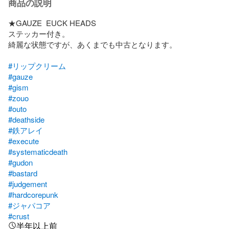
商品の説明
★GAUZE  EUCK HEADS

ステッカー付き。

綺麗な状態ですが、あくまでも中古となります。

#リップクリーム
#gauze
#gism
#zouo
#outo
#deathside
#鉄アレイ
#execute
#systematicdeath
#gudon
#bastard
#judgement
#hardcorepunk
#ジャパコア
#crust
半年以上前