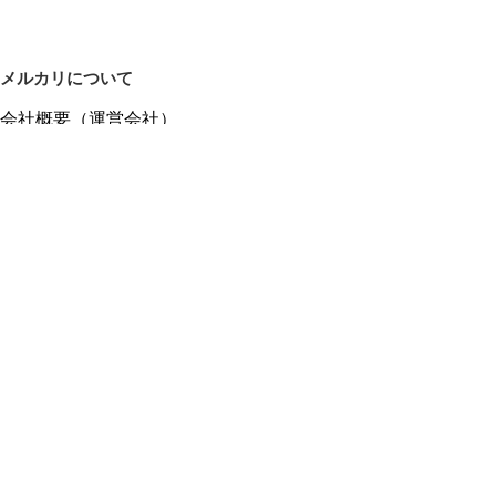
メルカリについて
会社概要（運営会社）
採用情報
プレスリリース
公式ブログ
プレスキット
メルカリUS
メルカリShops
m department（エムデパ）
ヘルプ
ヘルプセンター（ガイド・お問い合わせ）
メルカリShopsでショップを開設する
メルカリShops ショップ管理画面にログイン
メルカリShops出店者向けガイド
お問い合わせ一覧
フリーワードから商品をさがす
プライバシーと利用規約