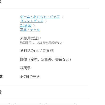
報
ゲーム・おもちゃ・グッズ
タレントグッズ
2.5次元
写真・チェキ
未使用に近い
数回使用し、あまり使用感がない
送料込み(出品者負担)
郵便（定型、定形外、書留など）
福岡県
数
4~7日で発送
徴