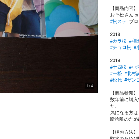
【商品内容】 
#松ステ
  ブ
#カラ松
#和
#チョロ松
#
#十四松
#小
#一松
#北村
#松代
#ザン
1
/
4
【商品状態】

数年前に購入
た。

気になる方は
断捨離のため
【梱包方法】

防水のため1