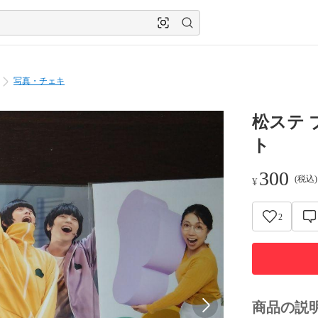
写真・チェキ
松ステ 
ト
300
(税込
¥
2
商品の説