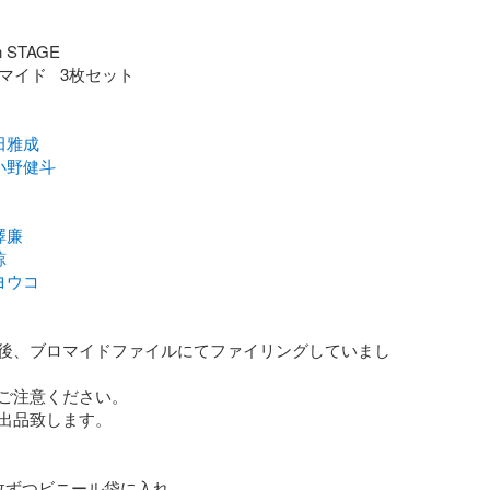


ロマイド   3枚セット

田雅成
小野健斗
澤廉
諒
ヨウコ
後、ブロマイドファイルにてファイリングしていまし
ご注意ください。

出品致します。

枚ずつビニール袋に入れ、
