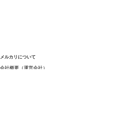
メルカリについて
会社概要（運営会社）
採用情報
プレスリリース
公式ブログ
プレスキット
メルカリUS
メルカリShops
m department（エムデパ）
ヘルプ
ヘルプセンター（ガイド・お問い合わせ）