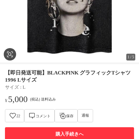
1
/
5
【即日発送可能】BLACKPINK グラフィックTシャツ
1996 Lサイズ
サイズ
 : 
L
5,000
(税込) 送料込み
¥
通報
22
コメント
保存
購入手続きへ