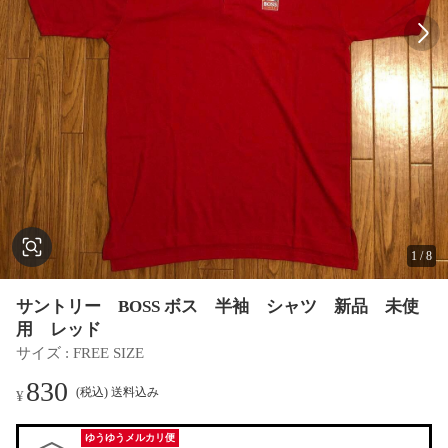
1
/
8
サントリー BOSS ボス 半袖 シャツ 新品 未使
用 レッド
サイズ
 : 
FREE SIZE
830
(税込) 送料込み
¥
ゆうゆうメルカリ便