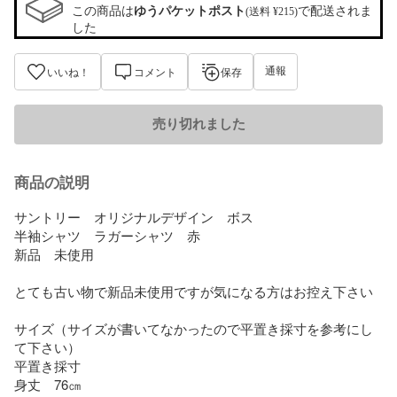
この商品は
ゆうパケットポスト
で配送されま
(送料 ¥215)
した
通報
いいね！
コメント
保存
売り切れました
商品の説明
サントリー　オリジナルデザイン　ボス

半袖シャツ　ラガーシャツ　赤

新品　未使用

とても古い物で新品未使用ですが気になる方はお控え下さい

サイズ（サイズが書いてなかったので平置き採寸を参考にし
て下さい）

平置き採寸

身丈　76㎝
