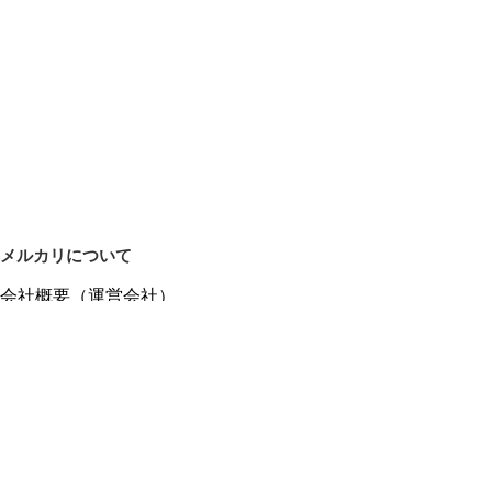
メルカリについて
会社概要（運営会社）
採用情報
プレスリリース
公式ブログ
プレスキット
メルカリUS
メルカリShops
m department（エムデパ）
ヘルプ