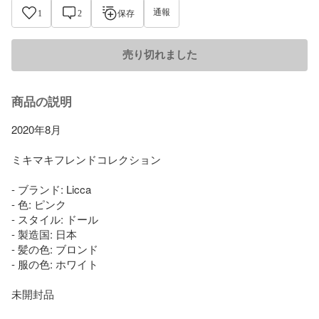
通報
1
2
保存
売り切れました
商品の説明
2020年8月

ミキマキフレンドコレクション

- ブランド: Licca

- 色: ピンク

- スタイル: ドール

- 製造国: 日本

- 髪の色: ブロンド

- 服の色: ホワイト

未開封品
