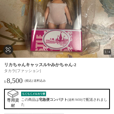
1
/
4
リカちゃんキャッスル✨みかちゃん-2
タカラ[ファッション]
8,500
(税込) 送料込み
¥
らくらくメルカリ便
この商品は
宅急便コンパクト
で配送されまし
専用資
(送料 ¥450)
た
材