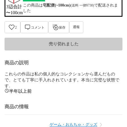
この商品は
宅配便(~100cm)
で配送されま
(送料 一律¥730)
3辺合計

した
〜100cm
通報
2
コメント
保存
売り切れました
商品の説明
これらの作品は私の個人的なコレクションから選んだもの
で、とても丁寧に手入れされています。本当に完璧な状態で
す.
半年以上前
商品の情報
ゲーム・おもちゃ・グッズ