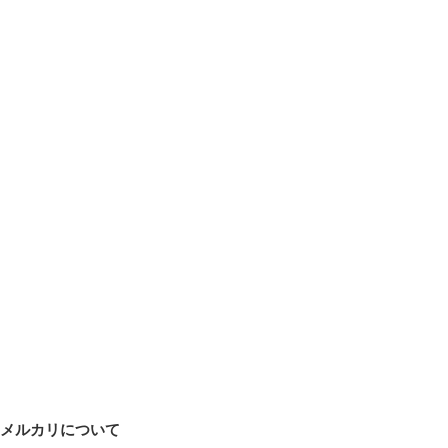
メルカリについて