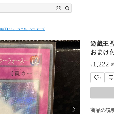
遊戯王OCG デュエルモンスターズ
遊戯王 
おまけ
1,222
(
¥
4
商品の説