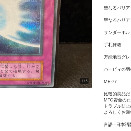
聖なるバリア
聖なるバリア
サンダーボル
手札抹殺　　
万能地雷グレ
ハーピィの羽
ME-77

1
/
6
比較的美品だ
MTG資金の
トラブル防止
よろしくお願
言語···日本語版