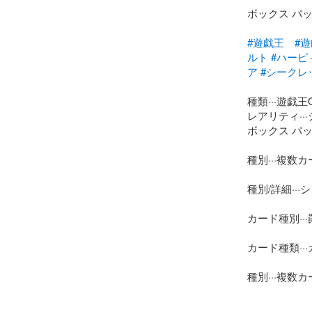
ボックス パッ
#遊戯王
#
ルト
#ハーピ
ア
#シークレ
種類···遊戯
レアリティ·
ボックス パッ
種別···複数カ
種別/詳細··
カード種別···
カード種類··
種別···複数カ