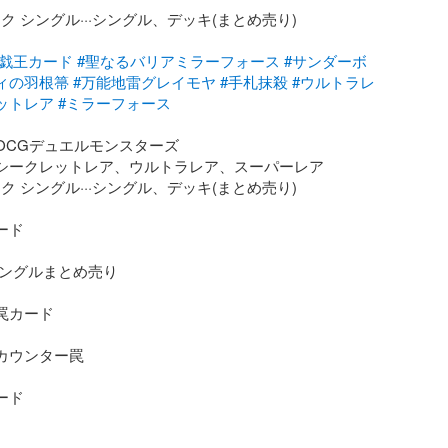
ク シングル···シングル、デッキ(まとめ売り)

遊戯王カード
#聖なるバリアミラーフォース
#サンダーボ
ィの羽根箒
#万能地雷グレイモヤ
#手札抹殺
#ウルトラレ
ットレア
#ミラーフォース
王OCGデュエルモンスターズ

··シークレットレア、ウルトラレア、スーパーレア

ク シングル···シングル、デッキ(まとめ売り)

ード

·シングルまとめ売り

罠カード

·カウンター罠

ード
