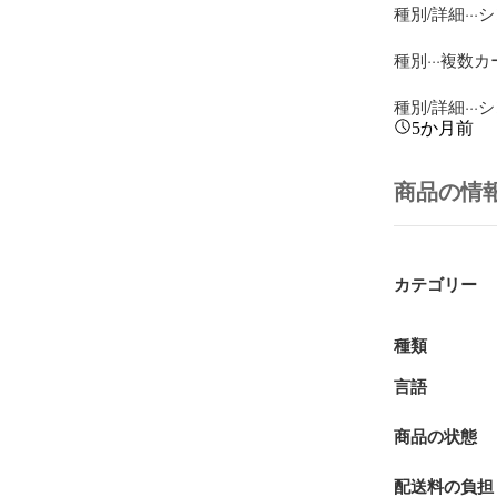
種別/詳細··
種別···複数カ
種別/詳細··
5か月前
商品の情
カテゴリー
種類
言語
商品の状態
配送料の負担