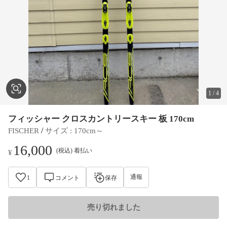
1
/
4
フィッシャー クロスカントリースキー 板 170cm
 / 
FISCHER
サイズ
 : 
170cm～
16,000
(税込) 着払い
¥
通報
1
コメント
保存
売り切れました