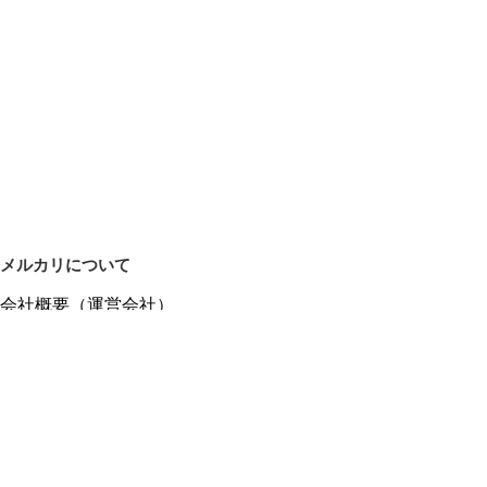
メルカリについて
会社概要（運営会社）
採用情報
プレスリリース
公式ブログ
プレスキット
メルカリUS
メルカリShops
m department（エムデパ）