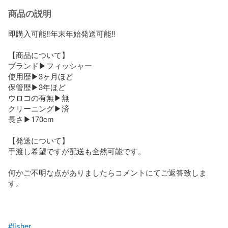
商品の説明
即購入可能‼️年末年始発送可能‼️

【商品について】

ブランド▶︎フィッシャー

使用歴▶︎3ヶ月ほど

保管歴▶︎3年ほど

ウロコの有無▶︎無

クリーニング▶︎済

長さ▶︎170cm

【発送について】

手渡し希望ですが配送も全然可能です。

何かご不明な点がありましたらコメントにてご返答致しま
す。

#fisher