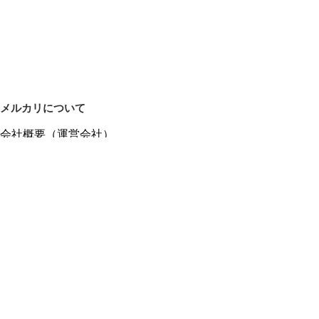
メルカリについて
会社概要（運営会社）
採用情報
プレスリリース
公式ブログ
プレスキット
メルカリUS
メルカリShops
m department（エムデパ）
ヘルプ
ヘルプセンター（ガイド・お問い合わせ）
メルカリShopsでショップを開設する
メルカリShops ショップ管理画面にログイン