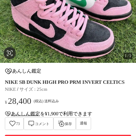
1
/
5
あんしん鑑定
NIKE SB DUNK HIGH PRO PRM INVERT CELTICS
 / 
NIKE
サイズ
 : 
25cm
28,400
(税込) 送料込み
¥
あんしん鑑定
を¥1,900で利用できます
anshin-appraisal-tag
通報
73
コメント
保存