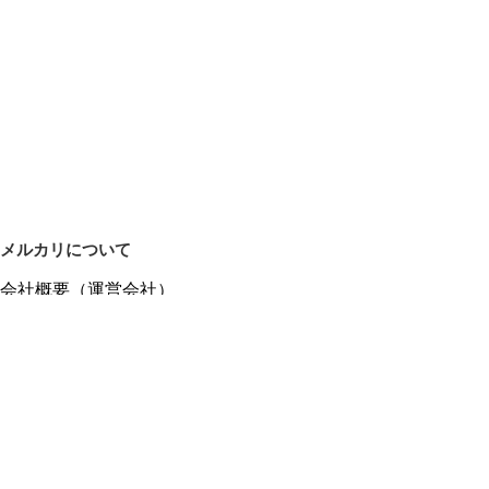
メルカリについて
会社概要（運営会社）
採用情報
プレスリリース
公式ブログ
プレスキット
メルカリUS
メルカリShops
m department（エムデパ）
ヘルプ