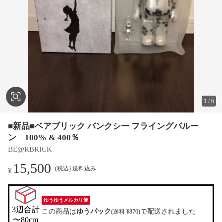
1
/
6
■新品■ベアブリック バンクシー フライングバルー
ン 100% & 400％
BE@RBRICK
15,500
(税込) 送料込み
¥
ゆうゆうメルカリ便
3辺合計

この商品は
ゆうパック
で配送されました
(送料 ¥870)
〜80cm