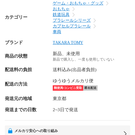
ゲーム・おもちゃ・グッズ
おもちゃ
鉄道玩具
カテゴリー
プラレールシリーズ
カプセルプラレール
車両
ブランド
TAKARA TOMY
新品、未使用
商品の状態
新品で購入し、一度も使用していない
配送料の負担
送料込み(出品者負担)
ゆうゆうメルカリ便
配送の方法
郵便局/コンビニ受取
匿名配送
発送元の地域
東京都
発送までの日数
2~3日で発送
メルカリ安心への取り組み