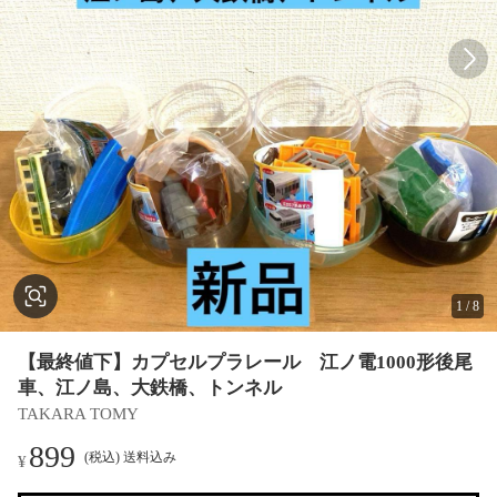
1
/
8
【最終値下】カプセルプラレール 江ノ電1000形後尾
車、江ノ島、大鉄橋、トンネル
TAKARA TOMY
899
(税込) 送料込み
¥