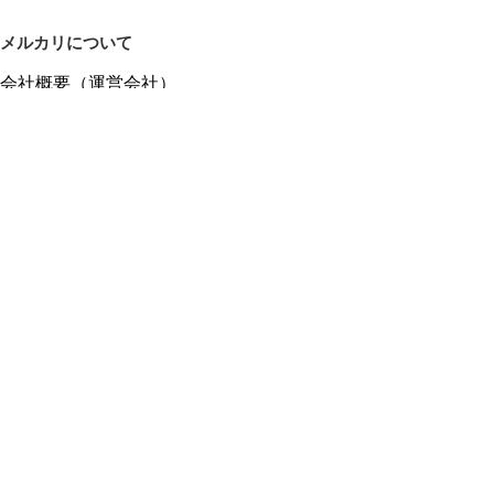
メルカリについて
会社概要（運営会社）
採用情報
プレスリリース
公式ブログ
プレスキット
メルカリUS
メルカリShops
m department（エムデパ）
ヘルプ
ヘルプセンター（ガイド・お問い合わせ）
メルカリShopsでショップを開設する
メルカリShops ショップ管理画面にログイン
メルカリShops出店者向けガイド
お問い合わせ一覧
フリーワードから商品をさがす
プライバシーと利用規約
メルカリ利用規約