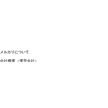
メルカリについて
会社概要（運営会社）
採用情報
プレスリリース
公式ブログ
プレスキット
メルカリUS
メルカリShops
m department（エムデパ）
ヘルプ