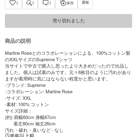
通報
2
3
2
保存
売り切れました
商品の説明
Martine Roseとのコラボレーションによる、100%コットン製
のXXLサイズのSupreme Tシャツ

当サイトで中古で購入し思ったより大きめだったので出品し
ました。個人は試着のみです。元々6枚目のように汚れがあり
ますが着用時に気にはならない程度かと思います。

-ブランド: Supreme

-コラボレーション: Martine Rose

-サイズ: XXL

-素材: 100% コットン

サイズ詳細：

(約) 肩幅60cm 身幅67cm 

       着丈80cm 袖丈26cm

汚れ・破れ・臭いなど···なし
半年以上前