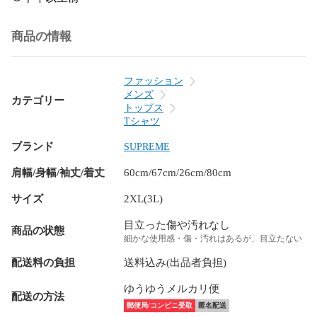
商品の情報
ファッション
メンズ
カテゴリー
トップス
Tシャツ
ブランド
SUPREME
肩幅/身幅/袖丈/着丈
60cm/67cm/26cm/80cm
サイズ
2XL(3L)
目立った傷や汚れなし
商品の状態
細かな使用感・傷・汚れはあるが、目立たない
配送料の負担
送料込み(出品者負担)
ゆうゆうメルカリ便
配送の方法
郵便局/コンビニ受取
匿名配送