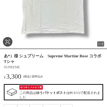
1
/
6
あ*）様 シュプリーム Supreme Martine Rose コラボ
Tシャ
SUPREME
3,300
(税込) 送料込み
¥
ゆうゆうメルカリ便
この商品は
ゆうパケットポスト
で配送されま
(送料 ¥215)
した