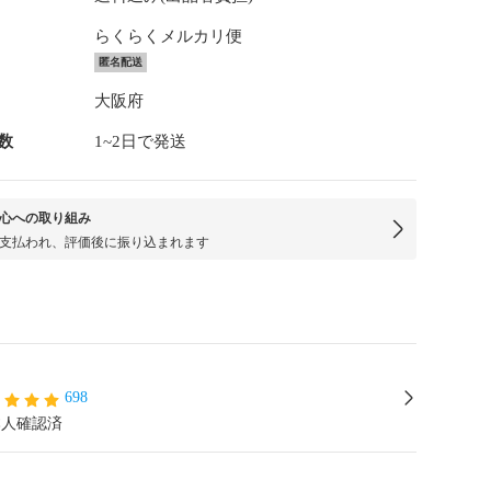
らくらくメルカリ便
匿名配送
大阪府
数
1~2日で発送
心への取り組み
支払われ、評価後に振り込まれます
698
本人確認済