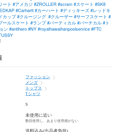
リート
#アメカジ
#ZROLLER
#scram
#スケート
#SK8
EDKAP
#Carhartt
#カーハート
#ディッキーズ
#レッドキ
ドカップ
#クルージング
#クルーザー
#サーフスケート
#
プールスケート
#ランプ
#バーティカル
#バーチカル
#ト
ョン
#antihero
#NY
#royalhawaihanpoolservice
#FTC
TUSSY
前
報
ファッション
メンズ
トップス
Tシャツ
S
未使用に近い
数回使用し、あまり使用感がない
送料込み(出品者負担)