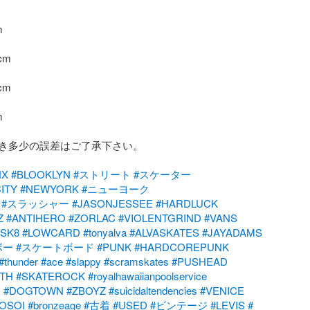


m

m



き多少の誤差はご了承下さい。

NX
#BLOOKLYN
#ストリート
#スケーター
ITY
#NEWYORK
#ニューヨーク
#スラッシャー
#JASONJESSEE
#HARDLUCK
Z
#ANTIHERO
#ZORLAC
#VIOLENTGRIND
#VANS
#SK8
#LOWCARD
#tonyalva
#ALVASKATES
#JAYADAMS
ボー
#スケートボード
#PUNK
#HARDCOREPUNK
#thunder
#ace
#slappy
#scramskates
#PUSHEAD
TH
#SKATEROCK
#royalhawaiianpoolservice
G
#DOGTOWN
#ZBOYZ
#suicidaltendencies
#VENICE
OSOI
#bronzeage
#古着
#USED
#ビンテージ
#LEVIS
#