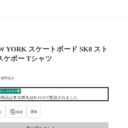
EW YORK スケートボード SK8 スト
スケボー Tシャツ
) 送料込み
らくメルカリ便
の商品は
ネコポス
で配送されました
(送料 ¥210)
通報
2
保存