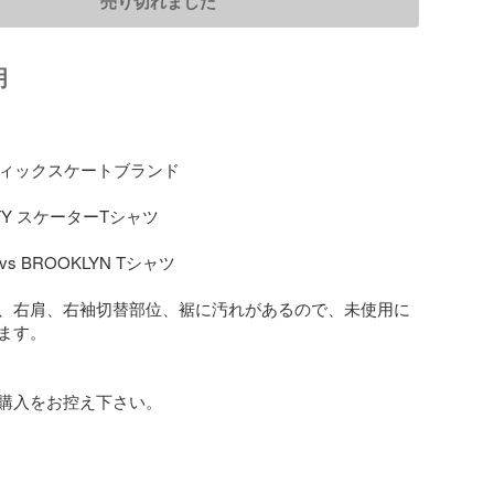
売り切れました
明


ティックスケートブランド

TY スケーターTシャツ

vs BROOKLYN Tシャツ 

、右肩、右袖切替部位、裾に汚れがあるので、未使用に
ます。

購入をお控え下さい。
