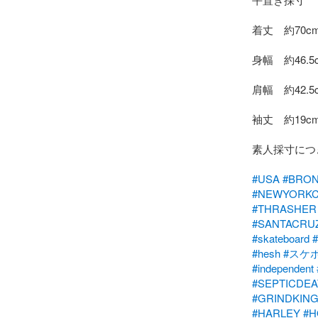
着丈　約70cm
身幅　約46.5c
肩幅　約42.5c
袖丈　約19cm
素人採寸につ
#USA
#BRO
#NEWYORKC
#THRASHER
#SANTACRU
#skateboard
#hesh
#スケ
#independent
#SEPTICDEA
#GRINDKIN
#HARLEY
#H