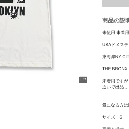
商品の説
未使用 未着用
USAドメス
東海岸NY CI
THE BRONX 
未着用ですが
1
/
7
近いで出品し
気になる方は
サイズ　S

平置き採寸
