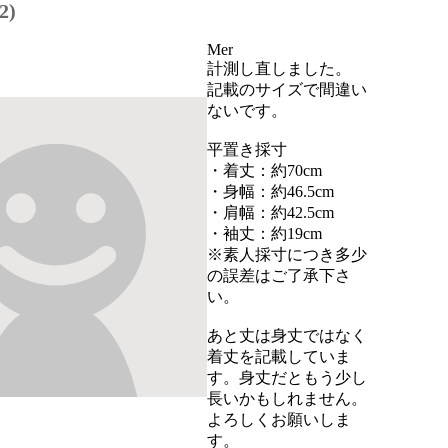
2)
Mer
計測し直しました。

記載のサイズで間違い
ないです。

平置き採寸

・着丈：約70cm

・身幅：約46.5cm

・肩幅：約42.5cm

・袖丈：約19cm

※素人採寸につき多少
の誤差はご了承下さ
い。

あと丈は身丈ではなく
着丈を記載していま
す。身丈だともう少し
長いかもしれません。

よろしくお願いしま
す。