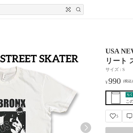
USA N
リート 
サイズ
 : 
S
990
(税込
¥
らく
こ
5