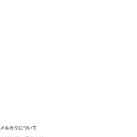
メルカリについて