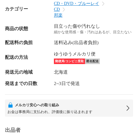
CD・DVD・ブルーレイ
カテゴリー
CD
邦楽
目立った傷や汚れなし
商品の状態
細かな使用感・傷・汚れはあるが、目立たない
配送料の負担
送料込み(出品者負担)
ゆうゆうメルカリ便
配送の方法
郵便局/コンビニ受取
匿名配送
発送元の地域
北海道
発送までの日数
2~3日で発送
メルカリ安心への取り組み
お金は事務局に支払われ、評価後に振り込まれます
出品者