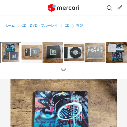
ホーム
CD・DVD・ブルーレイ
CD
邦楽