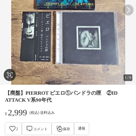
1
/
9
【廃盤】PIERROT ピエロ①パンドラの匣 ②ID
ATTACK V系90年代
2,999
(税込) 送料込み
¥
通報
2
コメント
保存