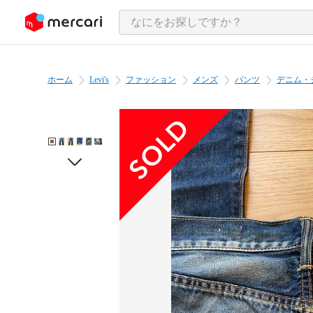
ンツにスキップ
ホーム
Levi's
ファッション
メンズ
パンツ
デニム・