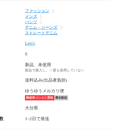
ファッション
メンズ
パンツ
デニム・ジーンズ
ストレートデニム
Levi's
S
新品、未使用
新品で購入し、一度も使用していない
送料込み(出品者負担)
ゆうゆうメルカリ便
郵便局/コンビニ受取
匿名配送
大分県
数
1~2日で発送