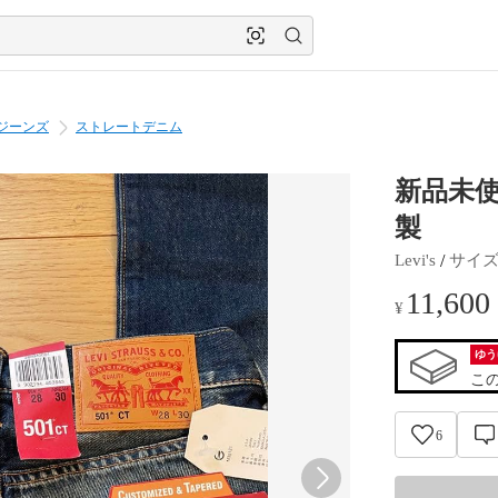
ジーンズ
ストレートデニム
新品未使用
製
 / 
Levi's
サイ
11,600
¥
ゆう
こ
6