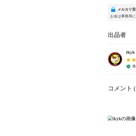
メルカリ安
お金は事務局に
出品者
tkyk
コメント (