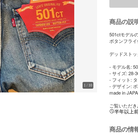
商品の説
501ctモデ
ボタンフライ
デッドストック
- モデル名: 501
- サイズ: 28-30
- フィット: 
- デザイン: 
1
/
10
made in JAPA
ご覧いただき
半年以上
商品の情