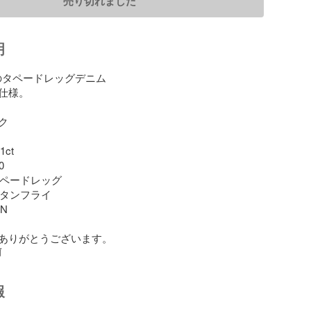
売り切れました
明
ルのタペードレッグデニム

仕様。



ct



タペードレッグ

ボタンフライ

N

ありがとうございます。
前
報