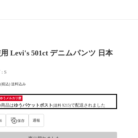
 Levi's 501ct デニムパンツ 日本
ズ
 : 
S
(税込) 送料込み
ゆうメルカリ便
の商品は
ゆうパケットポスト
で配送されました
(送料 ¥215)
通報
6
保存