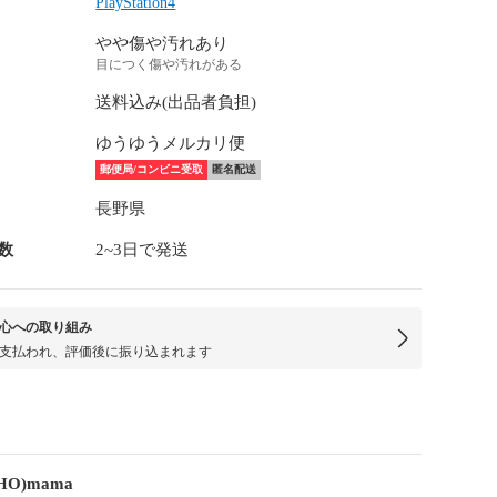
PlayStation4
やや傷や汚れあり
目につく傷や汚れがある
送料込み(出品者負担)
ゆうゆうメルカリ便
郵便局/コンビニ受取
匿名配送
長野県
数
2~3日で発送
心への取り組み
支払われ、評価後に振り込まれます
HO)mama