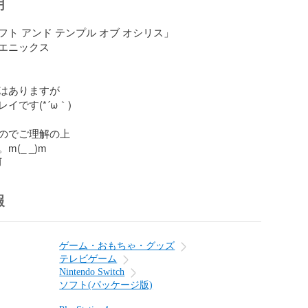
明
ト アンド テンプル オブ オシリス」

エニックス

はありますが

です(*´ω｀)

のでご理解の上

(_ _)m
前
報
ゲーム・おもちゃ・グッズ
テレビゲーム
Nintendo Switch
ソフト(パッケージ版)