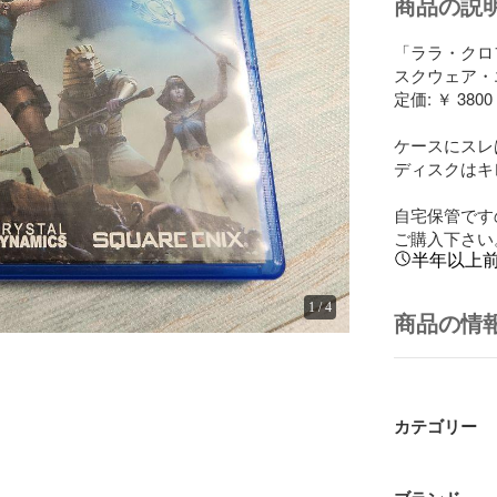
商品の説
「ララ・クロフ
スクウェア・
定価: ￥ 3800

ケースにスレ
ディスクはキレイ
自宅保管です
ご購入下さい。m
半年以上
1
/
4
商品の情
カテゴリー