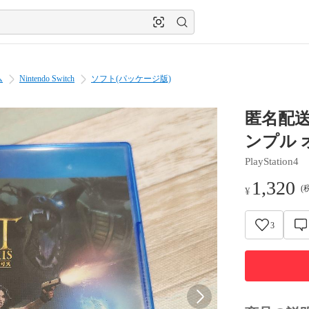
ム
Nintendo Switch
ソフト(パッケージ版)
匿名配送
ンプル 
PlayStation4
1,320
(
¥
3