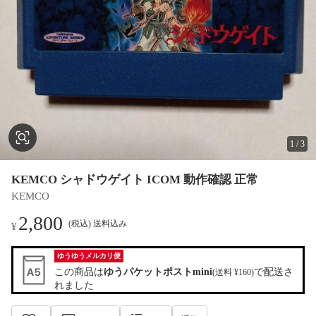
1
/
3
KEMCO シャドウゲイト ICOM 動作確認 正常
KEMCO
2,800
(税込) 送料込み
¥
ゆうゆうメルカリ便
この商品は
ゆうパケットポストmini
で配送さ
(送料 ¥160)
れました