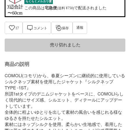
らくらくメルカリ便
3辺合計

この商品は
宅急便
で配送されました
(送料 ¥750)
〜60cm
通報
17
コメント
保存
売り切れました
商品の説明
COMOLI(コモリ)から、春夏シーズンに継続的に使用している
シルクネップ素材を使用したジャケット『シルクネップ 
TYPE -1ST』

所謂1stタイプのデニムジャケットをベースに、COMOLIらし
く現代的にサイズ感、シルエット、ディテールにアップデー
トしています。

全体的に程よいゆとりを出して素材の風合いを感じれる様な
ゆるさを持たせたシルエット。

素材にはネップシルクを使用。柔らかい生地感で、着用した