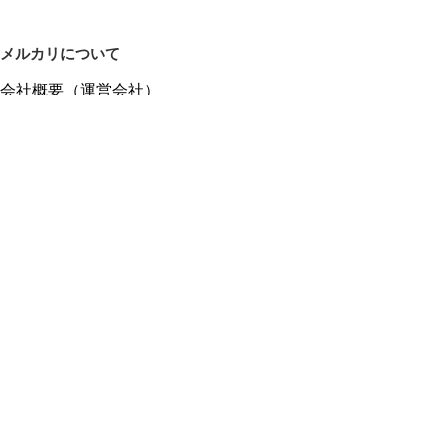
メルカリについて
会社概要（運営会社）
採用情報
プレスリリース
公式ブログ
プレスキット
メルカリUS
メルカリShops
m department（エムデパ）
ヘルプ
ヘルプセンター（ガイド・お問い合わせ）
メルカリShopsでショップを開設する
メルカリShops ショップ管理画面にログイン
メルカリShops出店者向けガイド
お問い合わせ一覧
フリーワードから商品をさがす
プライバシーと利用規約