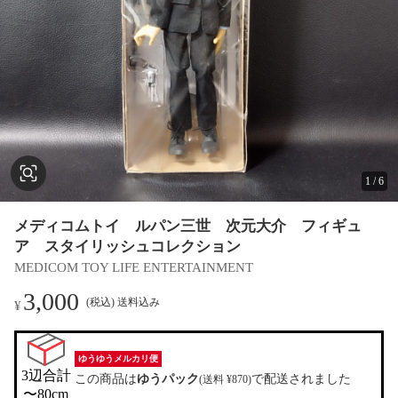
1
/
6
メディコムトイ ルパン三世 次元大介 フィギュ
ア スタイリッシュコレクション
MEDICOM TOY LIFE ENTERTAINMENT
3,000
(税込) 送料込み
¥
ゆうゆうメルカリ便
3辺合計

この商品は
ゆうパック
で配送されました
(送料 ¥870)
〜80cm