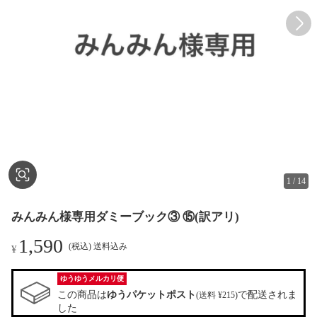
1
/
14
みんみん様専用ダミーブック③ ⑮(訳アリ)
1,590
(税込) 送料込み
¥
ゆうゆうメルカリ便
この商品は
ゆうパケットポスト
で配送されま
(送料 ¥215)
した