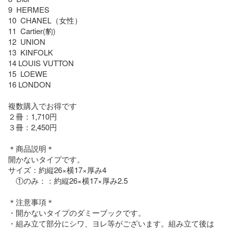
9  HERMES

10  CHANEL（女性）

11  Cartier(豹)　

12  UNION

13  KINFOLK

14 LOUIS VUTTON

15  LOEWE

16 LONDON

複数購入でお得です

２冊：1,710円

３冊：2,450円

＊商品説明＊

開かないタイプです。

サイズ：約縦26×横17×厚み4

　①のみ：：約縦26×横17×厚み2.5

＊注意事項＊

・開かないタイプのダミーブックです。

・組み立て部分にシワ、ヨレ等がございます。組み立て後は