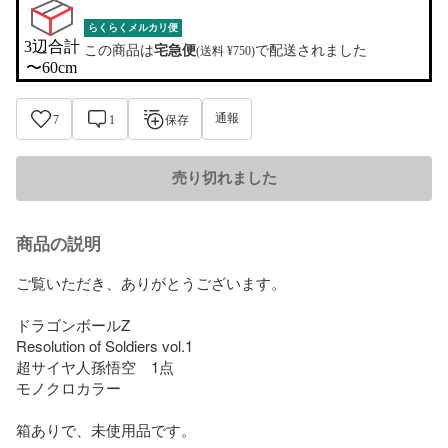
らくらくメルカリ便
3辺合計

この商品は
宅急便
で配送されました
(送料 ¥750)
〜60cm
通報
7
1
保存
売り切れました
商品の説明
ご覧いただき、ありがとうございます。

ドラゴンボールZ 

Resolution of Soldiers vol.1 

超サイヤ人孫悟空　1点

モノクロカラー

箱ありで、未使用品です。
