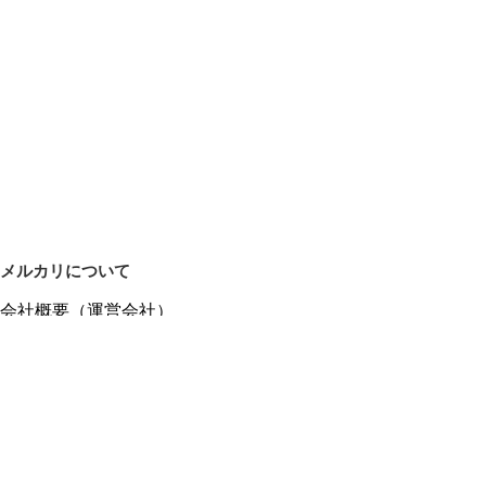
メルカリについて
会社概要（運営会社）
採用情報
プレスリリース
公式ブログ
プレスキット
メルカリUS
メルカリShops
m department（エムデパ）