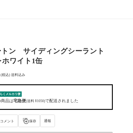
ートン サイディングシーラント
レホワイト1缶
(税込) 送料込み
らくメルカリ便
の商品は
宅急便
で配送されました
(送料 ¥1050)
通報
コメント
保存