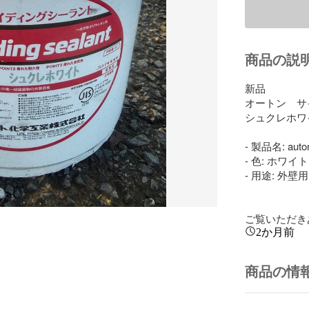
商品の説
新品

オートン　サ
シュクレホワイ
- 製品名: auton 
- 色: ホワイト

- 用途: 外壁
ご覧いただき
2か月前
商品の情