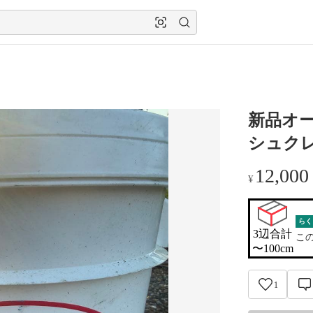
新品オ
シュク
12,000
¥
らく
3辺合計

こ
〜100cm
1