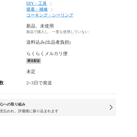
DIY・工具
接着・補修
コーキング・シーリング
新品、未使用
新品で購入し、一度も使用していない
送料込み(出品者負担)
らくらくメルカリ便
匿名配送
未定
数
2~3日で発送
心への取り組み
支払われ、評価後に振り込まれます