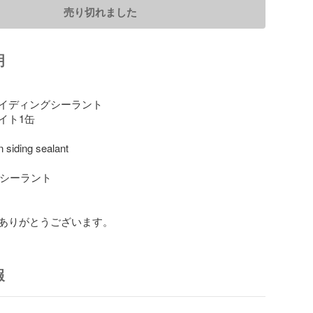
売り切れました
明
イディングシーラント

ト1缶

siding sealant

用シーラント

ありがとうございます。
報