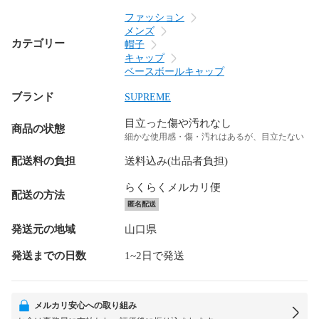
ファッション
メンズ
カテゴリー
帽子
キャップ
ベースボールキャップ
ブランド
SUPREME
目立った傷や汚れなし
商品の状態
細かな使用感・傷・汚れはあるが、目立たない
配送料の負担
送料込み(出品者負担)
らくらくメルカリ便
配送の方法
匿名配送
発送元の地域
山口県
発送までの日数
1~2日で発送
メルカリ安心への取り組み