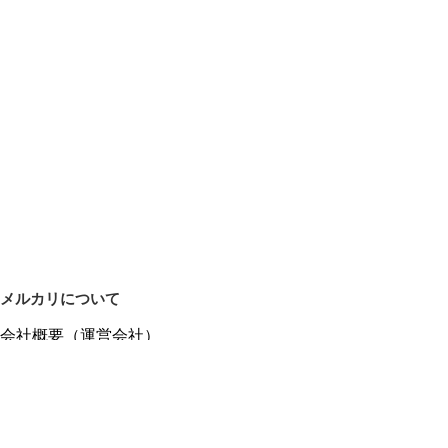
メルカリについて
会社概要（運営会社）
採用情報
プレスリリース
公式ブログ
プレスキット
メルカリUS