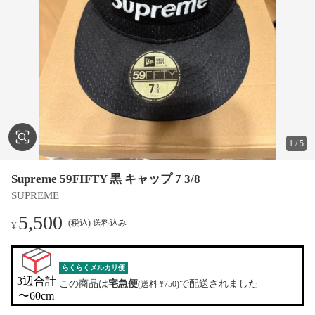
1
/
5
Supreme 59FIFTY 黒 キャップ 7 3/8
SUPREME
5,500
(税込) 送料込み
¥
らくらくメルカリ便
3辺合計

この商品は
宅急便
で配送されました
(送料 ¥750)
〜60cm