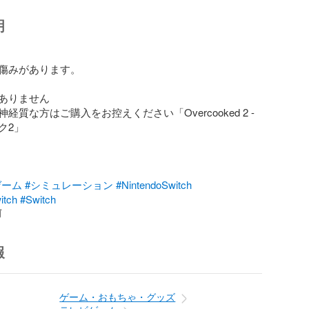
明
傷みがあります。

ありません

経質な方はご購入をお控えください「Overcooked 2 - 
2」

ゲーム
#シミュレーション
#NintendoSwitch
itch
#Switch
前
報
ゲーム・おもちゃ・グッズ