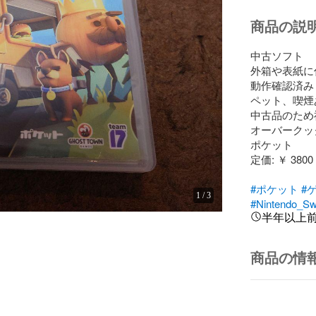
商品の説
中古ソフト　

外箱や表紙に
動作確認済み

ペット、喫煙
中古品のため神
オーバークック
ポケット

定価: ￥ 3800

#ポケット
#
1
/
3
#Nintendo_Sw
半年以上
商品の情