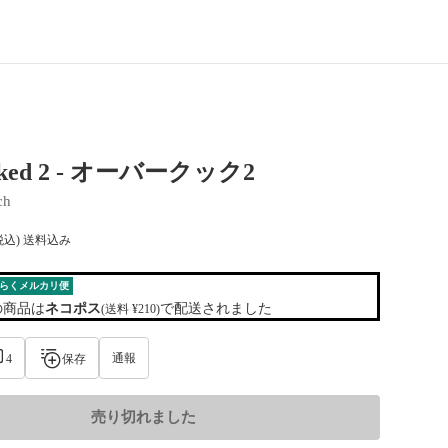
oked 2 - オーバークック2
ch
税込) 送料込み
らくメルカリ便
の商品は
ネコポス
で配送されました
(送料 ¥210)
通報
4
保存
売り切れました