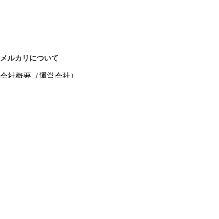
メルカリについて
会社概要（運営会社）
採用情報
プレスリリース
公式ブログ
プレスキット
メルカリUS
メルカリShops
m department（エムデパ）
ヘルプ
ヘルプセンター（ガイド・お問い合わせ）
メルカリShopsでショップを開設する
メルカリShops ショップ管理画面にログイン
メルカリShops出店者向けガイド
お問い合わせ一覧