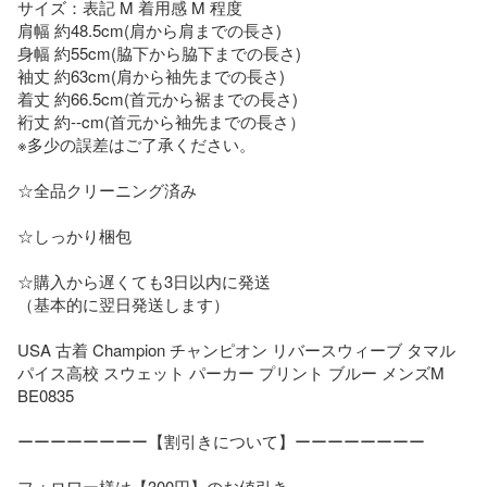
サイズ：表記 M 着用感 M 程度

肩幅 約48.5cm(肩から肩までの長さ)

身幅 約55cm(脇下から脇下までの長さ)

袖丈 約63cm(肩から袖先までの長さ)

着丈 約66.5cm(首元から裾までの長さ)

裄丈 約--cm(首元から袖先までの長さ）

※多少の誤差はご了承ください。

☆全品クリーニング済み

☆しっかり梱包

☆購入から遅くても3日以内に発送

（基本的に翌日発送します）

USA 古着 Champion チャンピオン リバースウィーブ タマル
パイス高校 スウェット パーカー プリント ブルー メンズM 
BE0835

ーーーーーーーー【割引きについて】ーーーーーーーー

フォロワー様は【300円】のお値引き
