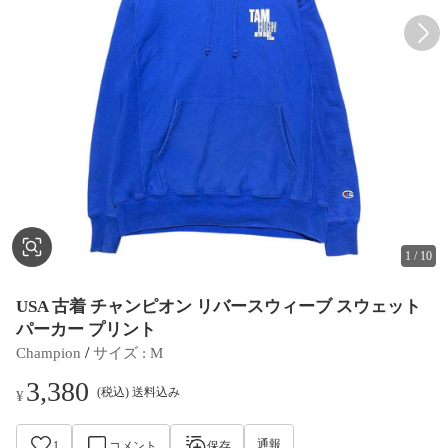
1
/
10
USA 古着 チャンピオン リバースウィーブ スウェット
パーカー プリント
 / 
Champion
サイズ
 : 
M
3,380
(税込) 送料込み
¥
通報
1
コメント
保存