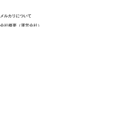
メルカリについて
会社概要（運営会社）
採用情報
プレスリリース
公式ブログ
プレスキット
メルカリUS
メルカリShops
m department（エムデパ）
ヘルプ
ヘルプセンター（ガイド・お問い合わせ）
メルカリShopsでショップを開設する
メルカリShops ショップ管理画面にログイン
メルカリShops出店者向けガイド
お問い合わせ一覧
フリーワードから商品をさがす
プライバシーと利用規約