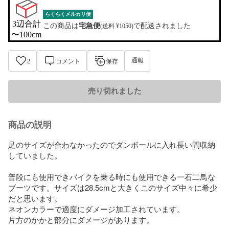
らくらくメルカリ便
3辺合計

この商品は
宅急便
で配送されました
(送料 ¥1050)
〜100cm
通報
2
コメント
保存
売り切れました
商品の説明
足のサイズが合わなかったのでダンボールに入れ長い間収納
していました。

普段にも使用できバイクを乗る時にも使用できる一石二鳥な
ブーツです。サイズは28.5cmと大きくこのサイズ中々に希少
だと思います。

ネオンカラーで適度にダメージ加工されています。

片方のかかと部分にダメージがあります。
