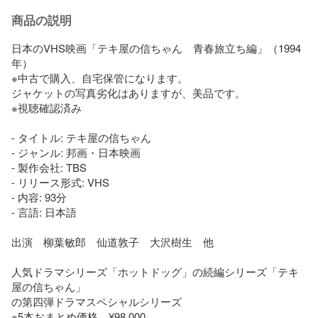
商品の説明
日本のVHS映画「テキ屋の信ちゃん　青春旅立ち編」（1994
年）

※中古で購入、自宅保管になります。

ジャケットの写真劣化はありますが、美品です。

※視聴確認済み

- タイトル: テキ屋の信ちゃん

- ジャンル: 邦画・日本映画

- 製作会社: TBS

- リリース形式: VHS

- 内容: 93分

- 言語: 日本語

出演　柳葉敏郎　仙道敦子　大沢樹生　他

人気ドラマシリーズ「ホットドッグ」の続編シリーズ「テキ
屋の信ちゃん」

の第四弾ドラマスペシャルシリーズ

※5本おまとめ価格　¥98,000
