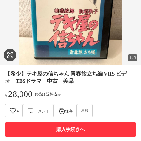
1
/
3
【希少】テキ屋の信ちゃん 青春旅立ち編 VHS ビデ
オ TBSドラマ 中古 美品
28,000
(税込) 送料込み
¥
通報
4
コメント
保存
購入手続きへ