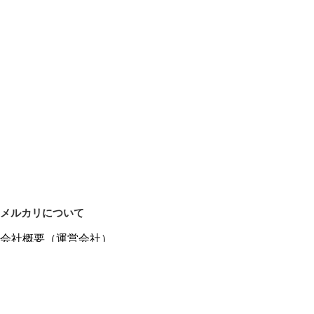
メルカリについて
会社概要（運営会社）
採用情報
プレスリリース
公式ブログ
プレスキット
メルカリUS