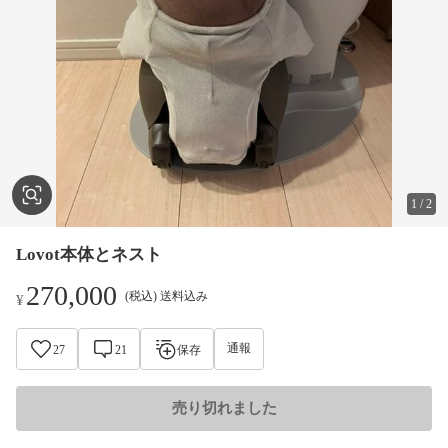
1
/
2
Lovot本体とネスト
270,000
(税込) 送料込み
¥
通報
27
21
保存
売り切れました