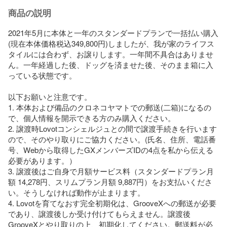
商品の説明
2021年5月に本体と一年のスタンダードプランで一括払い購入
(現在本体価格税込349,800円)しましたが、我が家のライフス
タイルには合わず、お譲りします。一年間不具合はありませ
ん。一年経過した後、ドッグを済ませた後、そのまま箱に入
っている状態です。

以下お願いと注意です。

1. 本体および備品のクロネコヤマトでの郵送(二箱)になるの
で、個人情報を開示できる方のみ購入ください。

2. 譲渡時Lovotコンシェルジュとの間で譲渡手続きを行います
ので、そのやり取りにご協力ください。(氏名、住所、電話番
号、Webから取得したGXメンバーズIDの4点を私から伝える
必要があります。）

3. 譲渡後はご自身で月額サービス料（スタンダードプラン月
額 14,278円、スリムプラン月額 9,887円）をお支払いくださ
い。そうしなければ動作が止まります。

4. Lovotを育てなおす完全初期化は、GrooveXへの郵送が必要
であり、譲渡後しか受け付けてもらえません。譲渡後
GrooveXとやり取りの上、初期化してください。郵送料が必