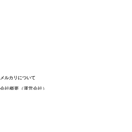
メルカリについて
会社概要（運営会社）
採用情報
プレスリリース
公式ブログ
プレスキット
メルカリUS
メルカリShops
m department（エムデパ）