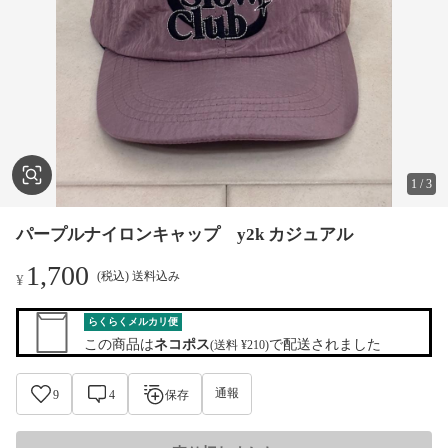
1
/
3
パープルナイロンキャップ y2k カジュアル
1,700
(税込) 送料込み
¥
らくらくメルカリ便
この商品は
ネコポス
で配送されました
(送料 ¥210)
通報
9
4
保存