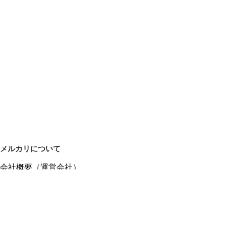
メルカリについて
会社概要（運営会社）
採用情報
プレスリリース
公式ブログ
プレスキット
メルカリUS