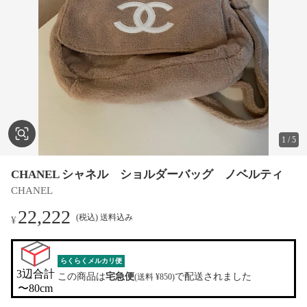
1
/
5
CHANEL シャネル ショルダーバッグ ノベルティ
CHANEL
22,222
(税込) 送料込み
¥
らくらくメルカリ便
3辺合計

この商品は
宅急便
で配送されました
(送料 ¥850)
〜80cm