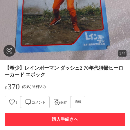
1
/
4
【希少】レインボーマン ダッシュ2 70年代特撮ヒーロ
ーカード エポック
370
(税込) 送料込み
¥
通報
1
コメント
保存
購入手続きへ