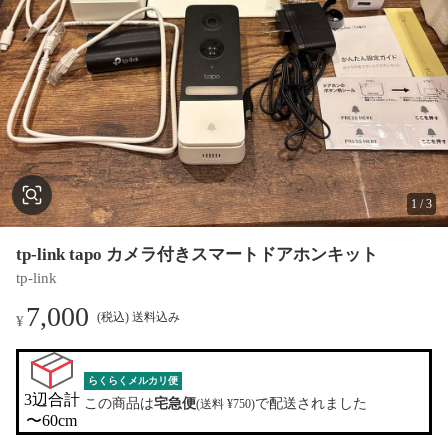
1
/
3
tp-link tapo カメラ付きスマートドアホンキット
tp-link
7,000
(税込) 送料込み
¥
らくらくメルカリ便
3辺合計

この商品は
宅急便
で配送されました
(送料 ¥750)
〜60cm