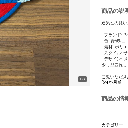
商品の説
通気性の良い
- ブランド: Pat
- 色: 青/赤/白

- 素材: ポリ
- スタイル: 
- デザイン: 
少し型崩れし
ご覧いただき
1
/
4
4か月前
商品の情
カテゴリー