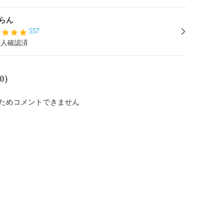
らん
557
本人確認済
0)
ためコメントできません