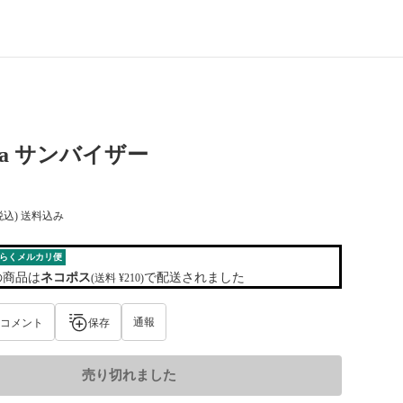
onia サンバイザー
税込) 送料込み
らくメルカリ便
の商品は
ネコポス
で配送されました
(送料 ¥210)
通報
コメント
保存
売り切れました