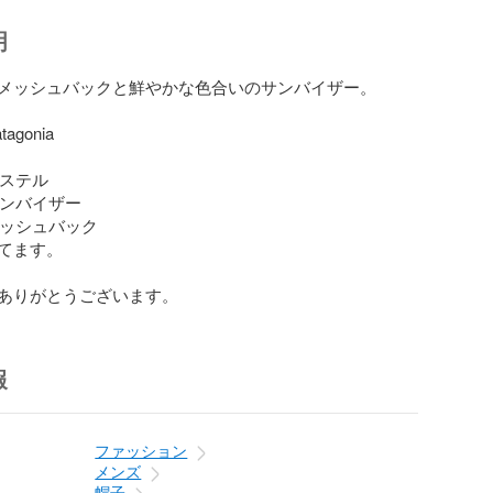
明
メッシュバックと鮮やかな色合いのサンバイザー。

agonia

エステル

サンバイザー

メッシュバック

てます。

ありがとうございます。
報
ファッション
メンズ