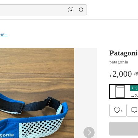
イザー
Patag
patagonia
2,000
(
¥
らく
こ
3