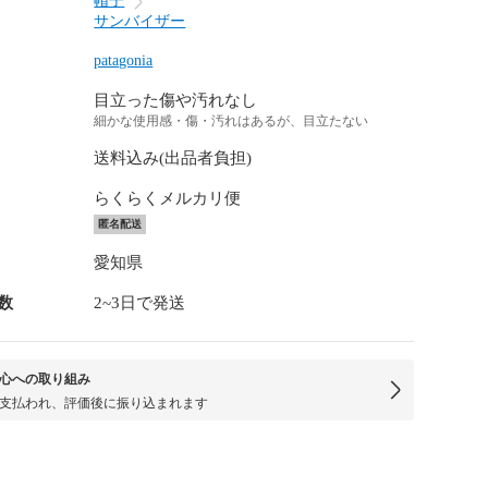
帽子
サンバイザー
patagonia
目立った傷や汚れなし
細かな使用感・傷・汚れはあるが、目立たない
送料込み(出品者負担)
らくらくメルカリ便
匿名配送
愛知県
数
2~3日で発送
心への取り組み
支払われ、評価後に振り込まれます