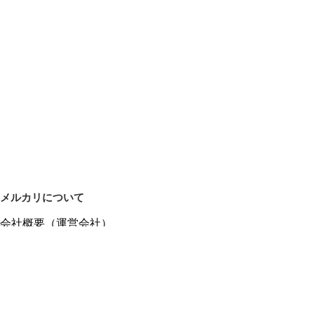
メルカリについて
会社概要（運営会社）
採用情報
プレスリリース
公式ブログ
プレスキット
メルカリUS
メルカリShops