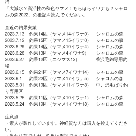
行

「大減水？高活性の秋色ヤマメ！ちらほらイワナも？シャロ
ムの森2022」の後記を読んでください。

直近の釣果実績

2023.7.13    釣果14匹（ヤマメ14イワナ0）    シャロムの森

2023.7.12    釣果15匹（ヤマメ15イワナ0）    シャロムの森

2023.6.29    釣果14匹（ヤマメ10イワナ4）    シャロムの森

2023.6.28    釣果13匹（ヤマメ4イワナ9）      シャロムの森

2023.6.27    釣果12匹（ニジマス12）             養沢毛鉤専用釣
場

2023.6.15    釣果21匹（ヤマメ7イワナ14）    シャロムの森

2023.6.1      釣果22匹（ヤマメ17イワナ5）　シャロムの森

2023.5.31    釣果19匹（ヤマメ11イワナ8）　中丿沢毛ばり釣
り専用区

2023.5.25    釣果11匹（ヤマメ10イワナ1）    シャロムの森

2023.5.24    釣果19匹（ヤマメ1イワナ18）    シャロムの森

注意点

・素人が製作しています。神経質な方は購入を控えてくださ
い。

・当たり前ですが、釣果は保証できません。
