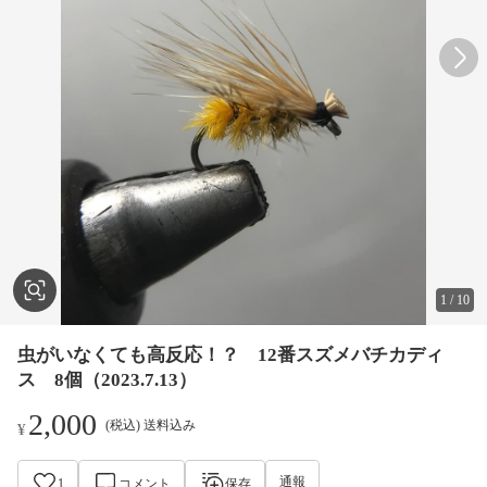
1
/
10
虫がいなくても高反応！？ 12番スズメバチカディ
ス 8個（2023.7.13）
2,000
(税込) 送料込み
¥
通報
1
コメント
保存