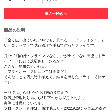
購入手続きへ
商品の説明
「全く虫が出ていない時でも、釣れるドライフライを！」と
いうコンセプトで試行錯誤を重ねて作ったフライです。

月1〜2回釣行のフライマンなら、虫が出ていない渓流でドラ
イフライにどう反応させ、釣るか？

ここが、釣果の分かれ目。

「フライボックスにニンフは不要だ！」

そんなことを四六時中考えて、結果を出したフライ、それが
コレ！

一般渓流なら6月から9月末の禁漁まで

渓流型管理釣り場なら5月下旬から12月上旬まで

実際に使用しています。

フロータント処理は、西洋毛ばり人2022.9.29シャロムの森釣